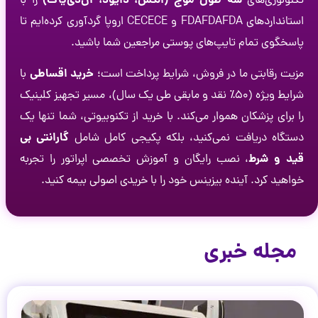
سه طول موج (الکس، دایود، ان‌دی‌یاگ)
تکنولوژی‌های
را با
استانداردهای
A
D
F
FDAFDA
و
CE
CECE
اروپا گردآوری کرده‌ایم تا
پاسخگوی تمام تایپ‌های پوستی مراجعین شما باشید.
خرید اقساطی
مزیت رقابتی ما در فروش، شرایط پرداخت است؛
با
شرایط ویژه (۵۰٪ نقد و مابقی طی یک سال)، مسیر تجهیز کلینیک
را برای پزشکان هموار می‌کند. با خرید از تکنوبیوتی، شما تنها یک
گارانتی بی
دستگاه دریافت نمی‌کنید، بلکه پکیجی کامل شامل
قید و شرط
، نصب رایگان و آموزش تخصصی اپراتور را تجربه
خواهید کرد. آینده بیزینس خود را با خریدی اصولی بیمه کنید.
مجله خبری