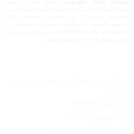
تجهیزات پزشکی تکنوبیوتی
، پیشگام تولید و عرضه
دستگاه‌های لیزر زیبایی در ایران است. این برند با بهره‌گیری از
فناوری‌های روز دنیا و تیمی متخصص، محصولاتی مانند
تیتانیوم، پلاتینیوم، الکس‌دایود، کیوسوئیچ و الترافورمر را با
استانداردهای CE و ISO13485 طراحی و تولید می‌کند تا
زیبایی، کیفیت و اعتماد را هم‌زمان بیافرین…
راه ارتباطی
آدرس : تهـران، خیابان گاندــدی، خیابان بیست و دوم پلاک
پنجم
پشتیبانی ۰۹۱۲۷۷۵۹۹۴۱
بخش فروش ۰۹۱۲۷۱۸۵۴۸۲
ساعات کاری : شنبه تا پنج شنبه 9الی 20